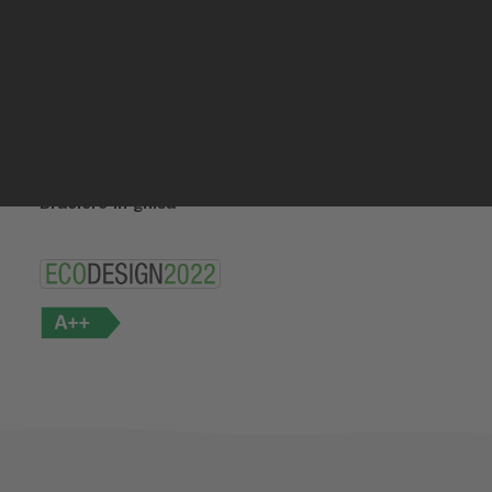
si può, nel contempo, riscaldare tutta la casa con la
Rivenditori Mitsui
Rivenditori Mitsui
massima efficienza e grande risparmio, utilizzando
Inglese
l’impianto di riscaldamento tradizionale.
Spagnolo
Profondità ridotta
Uscita fumi superiore o posteriore
Camera di combustione in acciaio
Braciere in ghisa