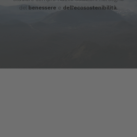
del
benessere
e
dell’ecosostenibilità
.