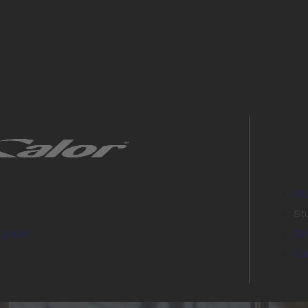
St
t
Stu
 pellet
Te
Ca