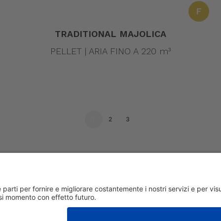
F
TRADITIONAL MAJOLICA
PELLET | ARIA FINO A 220 m³
1
2
3
ri 1/3 36030 San Vito di Leguzzano Vicenza (VI) | Capitale sociale € 1.