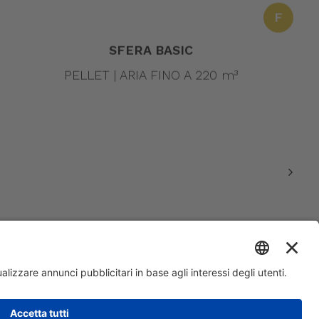
F
SFERA BASIC
PELLET | ARIA FINO A 220 m³
500.000 | R.E.A. VI 234678 | Codice mecc. VI046925 | Cod. fisc.