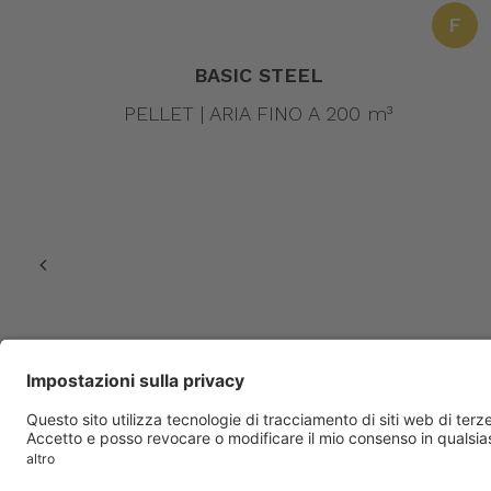
F
BASIC STEEL
PELLET | ARIA FINO A 200 m³
© 2023 Amg spa. All rights reserved | Via delle Arti e dei Mestie
P.iva – Reg. Imp. 02488430246 |
Privacy policy