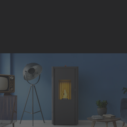
SCOPRI LA GAMMA TEPOR
Rivenditori Mitsui
Rivenditori Mitsui
Inglese
Spagnolo