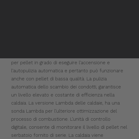
Rivenditori Mitsui
Rivenditori Mitsui
La
Caldaia Automatik a pellet
è un prodotto
Inglese
Spagnolo
innovativo, realizzato con componenti di alta qualità
secondo le più moderne tecniche di produzione,
conformi alla normativa europea 303-5 per un facile
collegamento ai sistemi di riscaldamento
centralizzato. La caldaia è dotata di un bruciatore
per pellet in grado di eseguire l’accensione e
l’autopulizia automatica e pertanto può funzionare
anche con pellet di bassa qualità. La pulizia
automatica dello scambio dei condotti, garantisce
un livello elevato e costante di efficienza nella
caldaia. La versione Lambda delle caldaie, ha una
sonda Lambda per l’ulteriore ottimizzazione del
processo di combustione. L’unità di controllo
digitale, consente di monitorare il livello di pellet nel
serbatoio fornito di serie. La caldaia viene