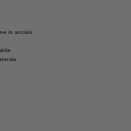
e in acciaio
abile
aterale