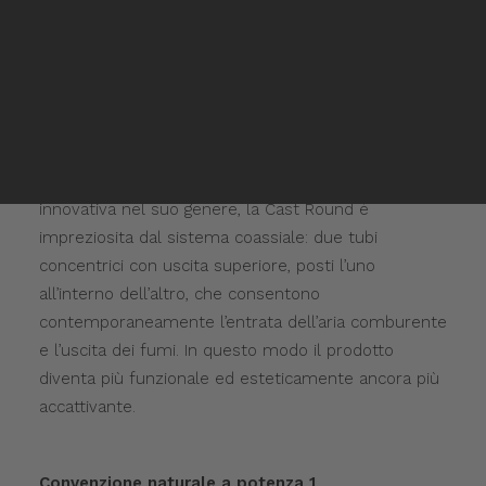
MODEL:
8 | 9 | 10C
Rivenditori Mitsui
Rivenditori Mitsui
Inglese
Pratica e funzionale come la 98 Cast Iron, estetica e
Spagnolo
di design come la 98 Redonda: alla famiglia delle
ermetiche Foco si aggiunge la stufa 98 Cast Round,
che unisce l’efficienza della ghisa alla modernità
della forma arrotondata. A renderla unica e
innovativa nel suo genere, la Cast Round è
impreziosita dal sistema coassiale: due tubi
concentrici con uscita superiore, posti l’uno
all’interno dell’altro, che consentono
contemporaneamente l’entrata dell’aria comburente
e l’uscita dei fumi. In questo modo il prodotto
diventa più funzionale ed esteticamente ancora più
accattivante.
Convenzione naturale a potenza 1