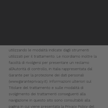
l’accesso ai dati personali, la rettifica o la
Rivenditori Mitsui
cancellazione degli stessi, o la limitazione del
Rivenditori Mitsui
trattamento che la riguarda e di opporsi a tale
Inglese
Spagnolo
trattamento, oltre al diritto alla portabilità dei dati;
potrà esercitare tali diritti utilizzando i dati di
contatto sopra riportati. Il consenso manifestato
potrà essere revocato in qualsiasi momento
contattando il Titolare all’indirizzo email indicato o
utilizzando le modalità indicate dagli strumenti
utilizzati per il trattamento. Le ricordiamo inoltre la
facoltà di rivolgersi per presentare un reclamo
all’Autorità di controllo, in Italia rappresentata dal
Garante per la protezione dei dati personali
(
www.garanteprivacy.it
). Informazioni ulteriori sul
Titolare del trattamento e sulle modalità di
svolgimento dei trattamenti conseguenti alla
navigazione in questo sito sono consultabili alla
pagina in cui viene presentata la
Privacy Policy
del