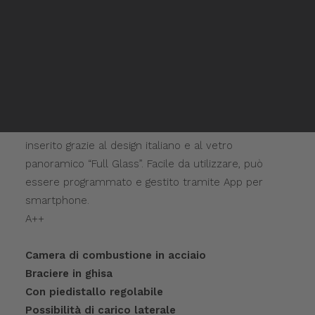
Rivenditori Mitsui
Stile, massima efficienza e praticità sono i punti di
Rivenditori Mitsui
forza del nuovo termocamino Tepor. Dotato di tutti i
Inglese
Spagnolo
dispositivi di sicurezza e di circolatore con
prevalenza 6 metri, comprende di serie: vaso di
espansione, pressostato, termostato, valvola di
sicurezza a 3 bar e valvola sfogo aria. Il nuovo
termocamino valorizza l’ambiente in cui viene
inserito grazie al design italiano e al vetro
panoramico “Full Glass”. Facile da utilizzare, può
essere programmato e gestito tramite App per
smartphone.
A++
Camera di combustione in acciaio
Braciere in ghisa
Con piedistallo regolabile
Possibilità di carico laterale