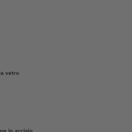
ia vetro
e in acciaio