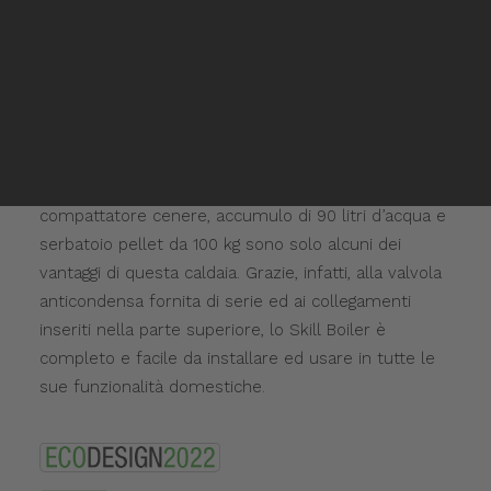
Rivenditori Mitsui
La gamma Tepor raggiunge l’apice del suo processo
Rivenditori Mitsui
di sviluppo e ricerca con il nuovo
Skill Boiler
.
Inglese
Questo è un nuovo prodotto completo che
Spagnolo
garantisce un’importante produzione di acqua
tecnica e sanitaria domestica, mantenendo un
ingombro ridotto e dimensioni adatte a tutti gli spazi.
Autopulizia del braciere e del fascio tubiero, doppio
compattatore cenere, accumulo di 90 litri d’acqua e
serbatoio pellet da 100 kg sono solo alcuni dei
vantaggi di questa caldaia. Grazie, infatti, alla valvola
anticondensa fornita di serie ed ai collegamenti
inseriti nella parte superiore, lo Skill Boiler è
completo e facile da installare ed usare in tutte le
sue funzionalità domestiche.