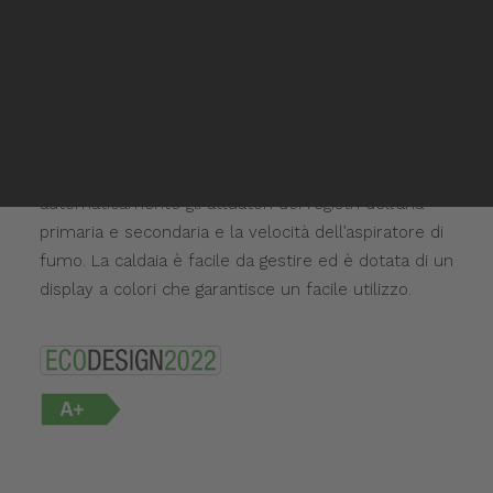
caldaia con pezzi di legno di lunghezza fino a 550
Rivenditori Mitsui
Rivenditori Mitsui
mm. Un carico di legna dura almeno 5 ore ed è
Inglese
possibile aumentarlo per tutto il giorno lavorando a
Spagnolo
temperature più basse. La caldaia può mantenere la
brace fino a 12 ore e la gestione della caldaia è
controllata dal sensore lambda, installato come
dispositivo standard, che agisce regolando
automaticamente gli attuatori dei registri dell’aria
primaria e secondaria e la velocità dell’aspiratore di
fumo. La caldaia è facile da gestire ed è dotata di un
display a colori che garantisce un facile utilizzo.