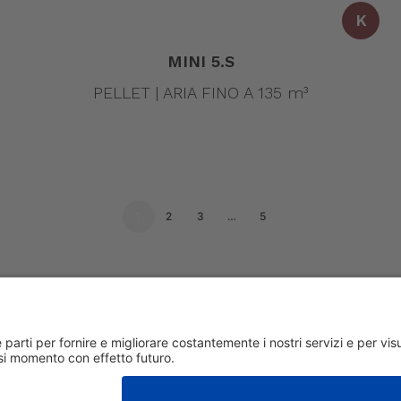
K
MINI 5.S
PELLET | ARIA FINO A 135 m³
1
2
3
…
5
ri 1/3 36030 San Vito di Leguzzano Vicenza (VI) | Capitale sociale € 1.