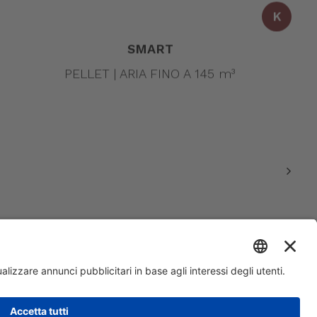
K
SMART
PELLET | ARIA FINO A 145 m³
500.000 | R.E.A. VI 234678 | Codice mecc. VI046925 | Cod. fisc.