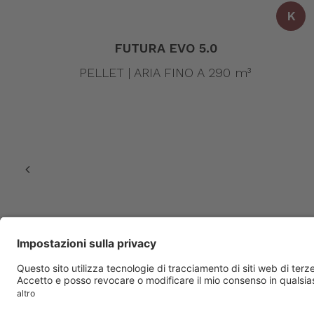
K
FUTURA EVO 5.0
PELLET | ARIA FINO A 290 m³
© 2023 Amg spa. All rights reserved | Via delle Arti e dei Mestie
P.iva – Reg. Imp. 02488430246 |
Privacy policy