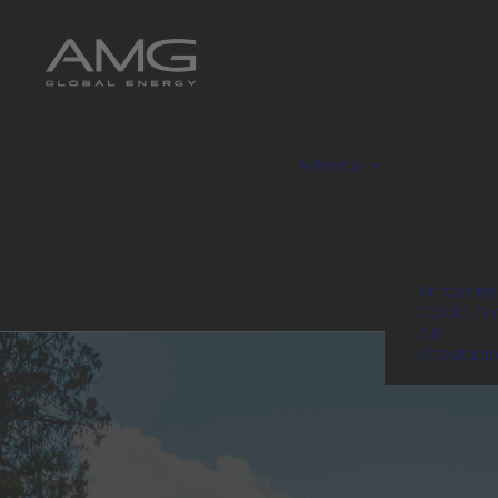
Azienda
Ambiente
Conto Te
3.0
Attestazi