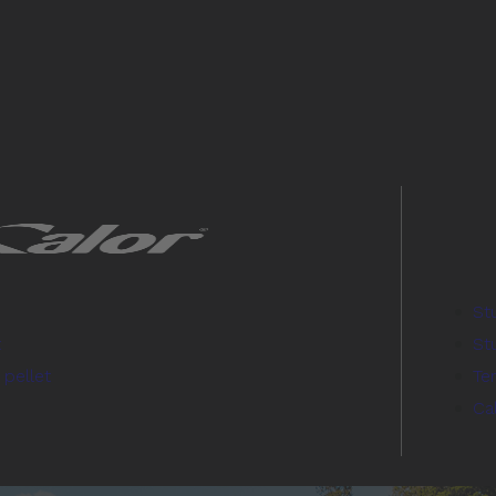
St
t
Stu
 pellet
Te
Ca