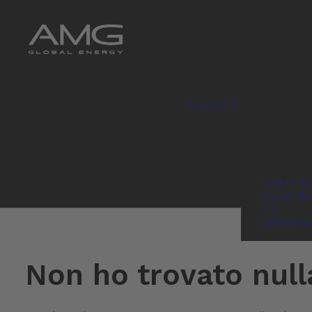
Azienda
Ambiente
Conto Te
3.0
Attestazi
Non ho trovato null