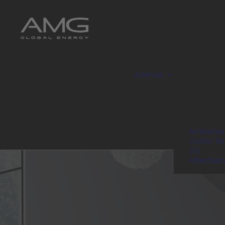
Azienda
Ambiente
Conto Te
3.0
Attestazi